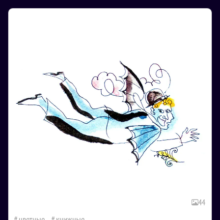
44
цветные
книжные