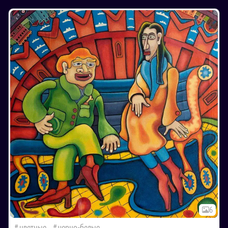
6
цветные
черно-белые