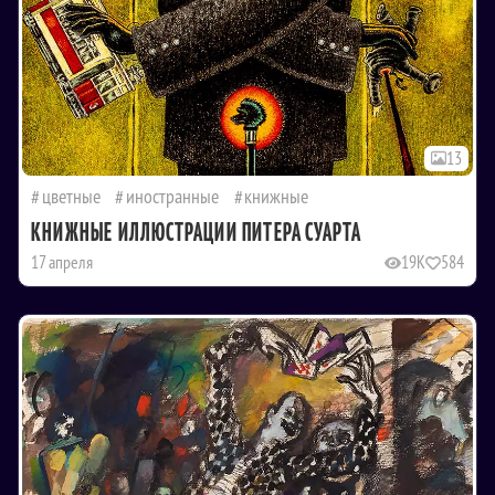
13
цветные
иностранные
книжные
КНИЖНЫЕ ИЛЛЮСТРАЦИИ ПИТЕРА СУАРТА
17 апреля
19K
584