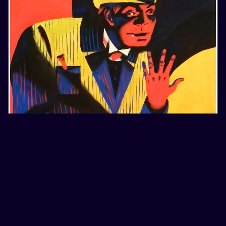
8
цветные
портреты
дипломные
ПОРТРЕТЫ ПОЛИНЫ АНДРЕЕВОЙ
год назад
745
0