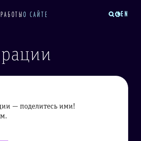
EN
 РАБОТЫ
О САЙТЕ
трации
ции — поделитесь ими!
м.