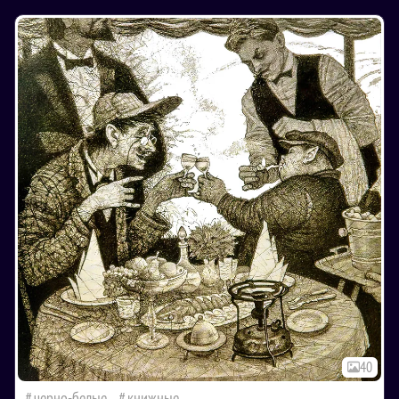
40
черно-белые
книжные