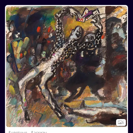
6
цветные
эскизы