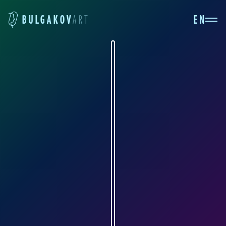
EN
BULGAKOV
ART
АЛЕКСЕЙ ЧЕРНЕГА
arts.center
Алексей Чернега родился в 1966 году в городе
Николаеве. Окончил Одесское театрально-
художественное училище. И создал несколько
иллюстраций к булгаковскому роману.