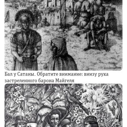
Бал у Сатаны. Обратите внимание: внизу рука
застреленного барона Майгеля