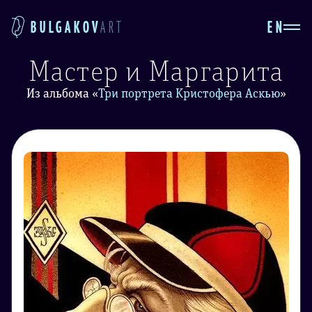
EN
BULGAKOV
ART
Мастер и Маргарита
Из альбома
«
Три портрета Кристофера Аскью
»