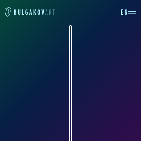
EN
BULGAKOV
ART
КСЕНИЯ МОРГУНОВA
grafik.org.ru
Ксения родилась в 1992 году в городе
Красноярске. В возрасте шестнадцати лет (и
безо всякого художественного образования,
заметьте!) она выполнила такие вот
иллюстрации к «Мастеру и Маргарите» (тушь,
перо, кисть, тушь и белила).