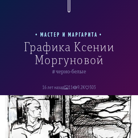
МАСТЕР И МАРГАРИТА
Понтий Пилат
Графика Ксении
Моргуновой
черно-белые
16 лет назад
11
9.2K
303