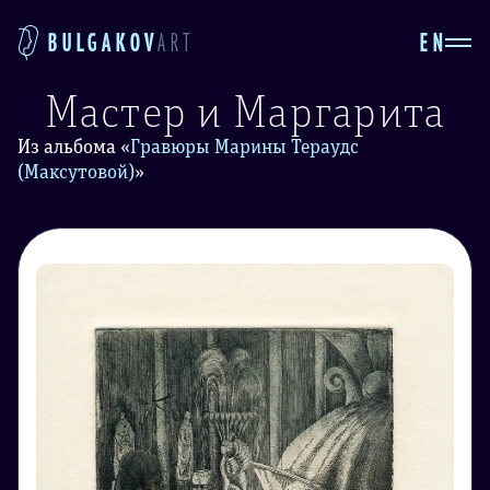
EN
BULGAKOV
ART
Мастер и Маргарита
Из альбома
«
Гравюры Марины Тераудс
(Максутовой)
»