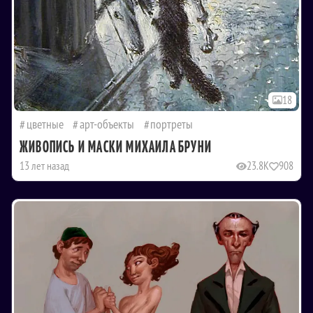
18
цветные
арт-объекты
портреты
ЖИВОПИСЬ И МАСКИ МИХАИЛА БРУНИ
13 лет назад
23.8K
908