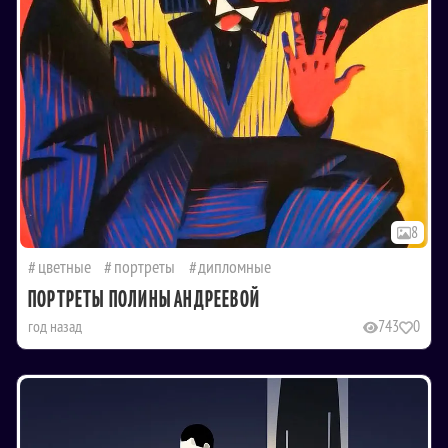
8
цветные
портреты
дипломные
ПОРТРЕТЫ ПОЛИНЫ АНДРЕЕВОЙ
год назад
743
0