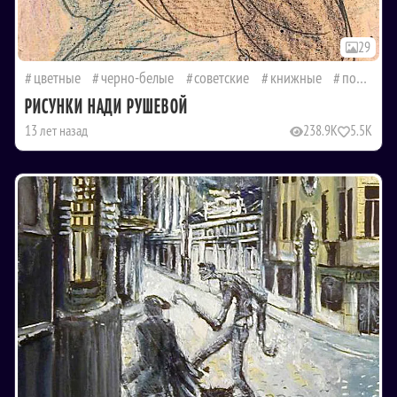
29
цветные
черно-белые
советские
книжные
портреты
РИСУНКИ НАДИ РУШЕВОЙ
13 лет назад
238.9K
5.5K