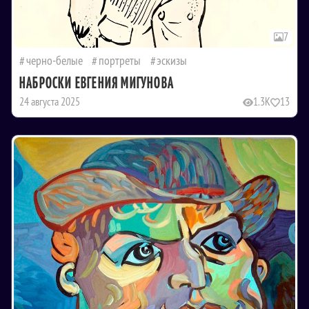
7
черно-белые
портреты
эскизы
НАБРОСКИ ЕВГЕНИЯ МИГУНОВА
24 августа 2025
1.3K
13