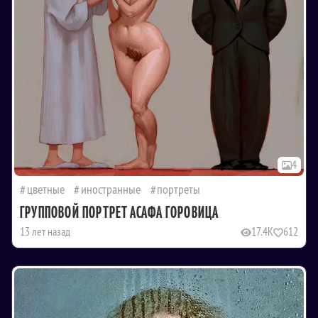
4
цветные
иностранные
портреты
ГРУППОВОЙ ПОРТРЕТ АСАФА ГОРОВИЦА
13 лет назад
17.4K
612