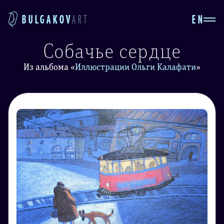
EN
BULGAKOV
ART
Собачье сердце
Из альбома
«
Иллюстрации Ольги Калафати
»