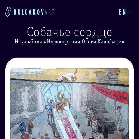
EN
BULGAKOV
ART
Собачье сердце
Из альбома
«
Иллюстрации Ольги Калафати
»