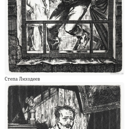
Степа Лиходеев