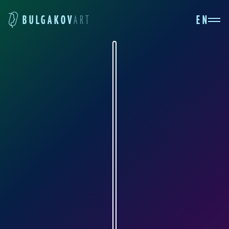
EN
BULGAKOV
ART
АЛЕКСАНДР ФЕДОРОВ
art-sanife.ru
Александр Федоров родился в Чебоксарах в
1979 году. В 1994 году поступил в
Чебоксарское художественное училище на
живописное отделение и через пять лет
успешно защитил дипломную работу на тему
«Автопортрет». В этом же году поступил в