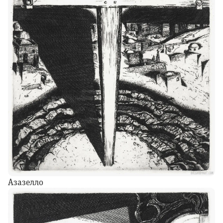
Азазелло