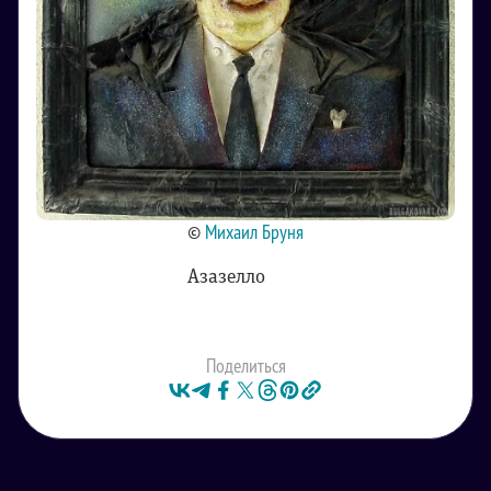
©
Михаил Бруня
Азазелло
Поделиться