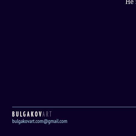
Не 
BULGAKOV
ART
bulgakovart.com@gmail.com