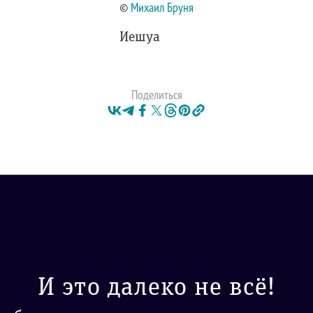
©
Михаил Бруня
Иешуа
Поделиться
И это далеко не всё!