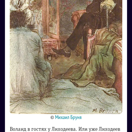
©
Михаил Бруня
Воланд в гостях у Лиходеева. Или уже Лиходеев