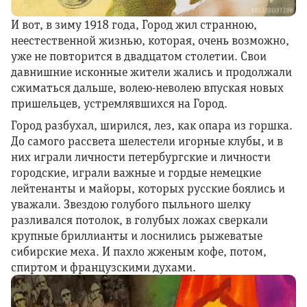
И вот, в зиму 1918 года, Город жил странною,
неестественной жизнью, которая, очень возможно,
уже не повторится в двадцатом столетии. Свои
давнишние исконные жители жались и продолжали
сжиматься дальше, волею-неволею впуская новых
пришельцев, устремлявшихся на Город.
Город разбухал, ширился, лез, как опара из горшка.
До самого рассвета шелестели игорные клубы, и в
них играли личности петербургские и личности
городские, играли важные и гордые немецкие
лейтенанты и майоры, которых русские боялись и
уважали. Звездою голубого пыльного шелку
разливался потолок, в голубых ложах сверкали
крупные бриллианты и лоснились рыжеватые
сибирские меха. И пахло жженым кофе, потом,
спиртом и французскими духами.