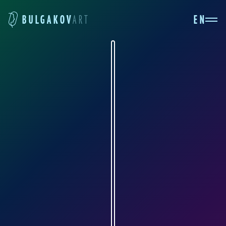
EN
BULGAKOV
ART
ВИКТОР ПРОКОФЬЕВ
intrade-corp.ru
В 2001 году издательством «Интрейд
Корпорейшн» была выпущена подарочное
издание, содержащее иллюстрированный
роман «Белая гвардия», иллюстрации к
которому выполнила группа из пяти
художников: В. Прокофьев, Б. Барулин, В.