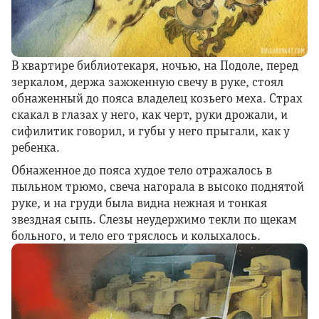
В квартире библиотекаря, ночью, на Подоле, перед
зеркалом, держа зажженную свечу в руке, стоял
обнаженный до пояса владелец козьего меха. Страх
скакал в глазах у него, как черт, руки дрожали, и
сифилитик говорил, и губы у него прыгали, как у
ребенка.
Обнаженное до пояса худое тело отражалось в
пыльном трюмо, свеча нагорала в высоко поднятой
руке, и на груди была видна нежная и тонкая
звездная сыпь. Слезы неудержимо текли по щекам
больного, и тело его тряслось и колыхалось.