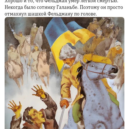
Хорошо и то, что Фельдман умер легкой смертью.
Некогда было сотнику Галаньбе. Поэтому он просто
отмахнул шашкой Фельдману по голове.