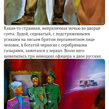
Какая-то странная, неприличная ночью во дворце
суета. Худой, седоватый, с подстриженными
усиками на лисьем бритом пергаментном лице
человек, в богатой черкеске с серебряными
газырями, заметался у зеркал. Возле него
шевелились три немецких офицера и двое русских.