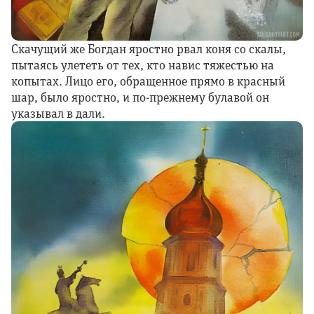
Скачущий же Богдан яростно рвал коня со скалы,
пытаясь улететь от тех, кто навис тяжестью на
копытах. Лицо его, обращенное прямо в красный
шар, было яростно, и по-прежнему булавой он
указывал в дали.