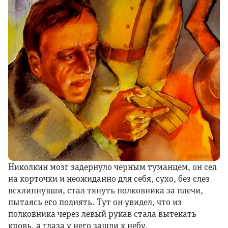
Николкин мозг задернуло черным туманцем, он сел
на корточки и неожиданно для себя, сухо, без слез
всхлипнувши, стал тянуть полковника за плечи,
пытаясь его поднять. Тут он увидел, что из
полковника через левый рукав стала вытекать
кровь, а глаза у него зашли к небу.