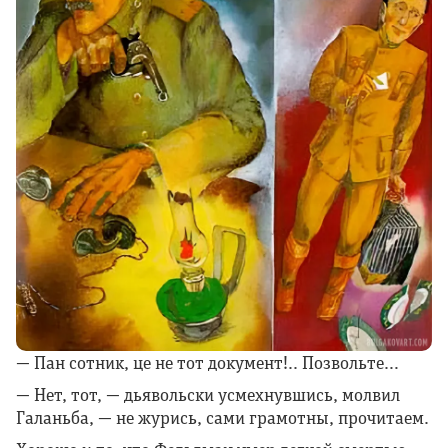
— Пан сотник, це не тот документ!.. Позвольте…
— Нет, тот, — дьявольски усмехнувшись, молвил
Галаньба, — не журись, сами грамотны, прочитаем.